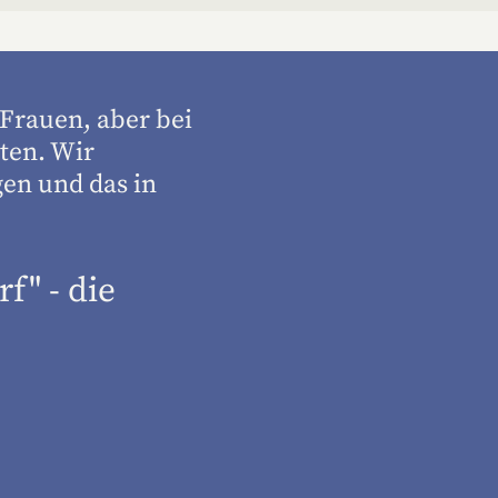
 Frauen, aber bei
ten. Wir
en und das in
f" - die